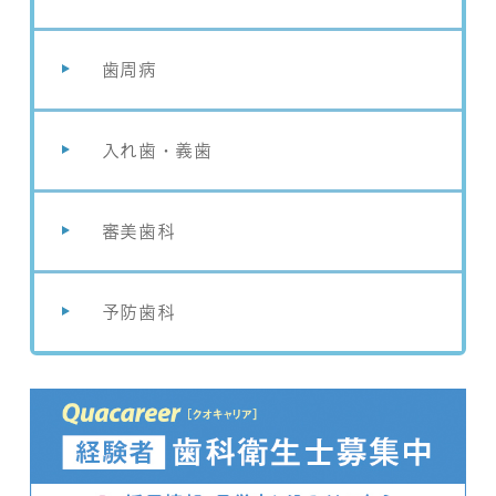
歯周病
入れ歯・義歯
審美歯科
予防歯科