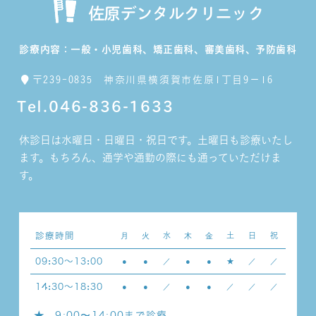
佐原デンタルクリニック
診療内容：
一般・小児歯科、矯正歯科、審美歯科、予防歯科
〒239-0835
神奈川県横須賀市佐原1丁目9−16
Tel.046-836-1633
休診日は水曜日・日曜日・祝日です。土曜日も診療いたし
ます。
もちろん、通学や通勤の際にも通っていただけま
す。
診療時間
月
火
水
木
金
土
日
祝
09:30～13:00
●
●
／
●
●
★
／
／
14:30～18:30
●
●
／
●
●
／
／
／
★…
9:00〜14:00まで診療